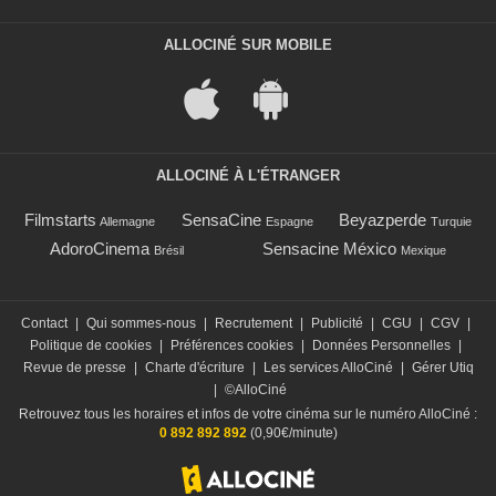
ALLOCINÉ SUR MOBILE
ALLOCINÉ À L'ÉTRANGER
Filmstarts
SensaCine
Beyazperde
Allemagne
Espagne
Turquie
AdoroCinema
Sensacine México
Brésil
Mexique
Contact
|
Qui sommes-nous
|
Recrutement
|
Publicité
|
CGU
|
CGV
|
Politique de cookies
|
Préférences cookies
|
Données Personnelles
|
Revue de presse
|
Charte d'écriture
|
Les services AlloCiné
|
Gérer Utiq
|
©AlloCiné
Retrouvez tous les horaires et infos de votre cinéma sur le numéro AlloCiné :
0 892 892 892
(0,90€/minute)