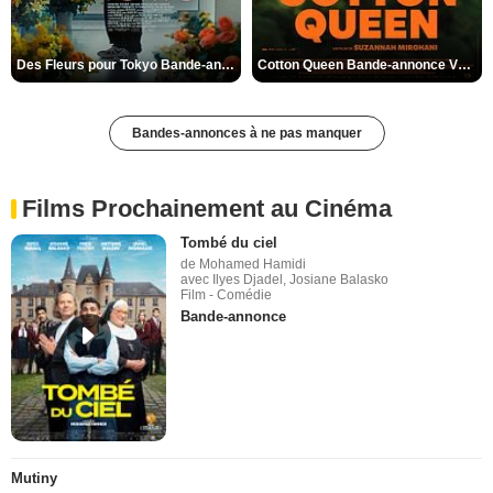
Des Fleurs pour Tokyo Bande-annonce VO STFR
Cotton Queen Bande-annonce VO STFR
Bandes-annonces à ne pas manquer
Films Prochainement au Cinéma
Tombé du ciel
de Mohamed Hamidi
avec Ilyes Djadel, Josiane Balasko
Film - Comédie
Bande-annonce
Mutiny