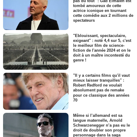
pas du tout" : Gad Elmaleh est
tombé amoureux de cette
actrice iconique en tournant
cette comédie aux 2 millions de
spectateurs
"Eblouissant, spectaculaire,
exigeant" : noté 4,4 sur 5, c'est
le meilleur film de science-
fiction de l'année 2024 et on le
doit à un maître incontesté du
genre !
"Il y a certains films qu'il vaut
mieux laisser tranquilles" :
Robert Redford ne voulait
absolument pas de remake
pour ce classique des années
70
Même si l’allemand est sa
langue maternelle, Arnold
Schwarzenegger n’a pas eu le
droit de doubler son propre
personnage dans la saga