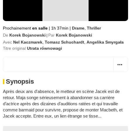
Prochainement
en salle
|
1h 37min
|
Drame
,
Thriller
De
Korek Bojanowski
Par
Korek Bojanowski
|
Avec
Nel Kaczmarek
,
Tomasz Schuchardt
,
Angelika Smyrgała
Titre original
Utrata równowagi
Synopsis
Après deux ans d'absence, le metteur en scène Jacek est de
retour. Maja songe sérieusement à abandonner sa carrière
d’actrice après des dizaines d’auditions ratées et qui travaille
comme barmaid pour survivre, propose de monter Macbeth, et
Jacek accepte. Entre eux, un lien étrange se tisse...