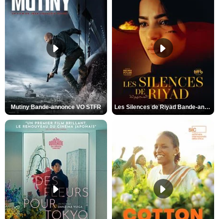
Mutiny Bande-annonce VO STFR
Les Silences de Riyad Bande-annonce VO STFR