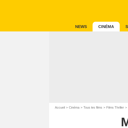
NEWS
CINÉMA
S
Accueil
Cinéma
Tous les films
Films Thriller
M