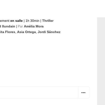
nement
en salle
|
1h 30min
|
Thriller
d Ilundain
Par
Amèlia Mora
|
ita Flores
,
Asia Ortega
,
Jordi Sánchez