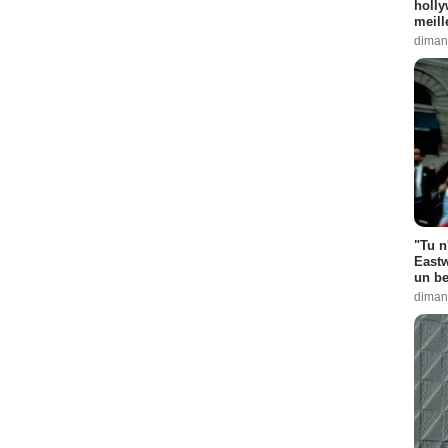
holly
meill
diman
"Tu n
Eastw
un be
diman