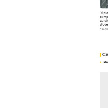
"Spie
compl
aurai
d'oeu
diman
Ce
Ma