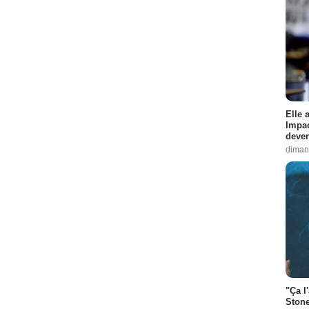
Elle 
Impac
deven
diman
"Ça l
Stone