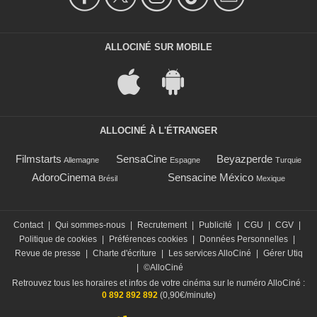
ALLOCINÉ SUR MOBILE
ALLOCINÉ À L'ÉTRANGER
Filmstarts
SensaCine
Beyazperde
Allemagne
Espagne
Turquie
AdoroCinema
Sensacine México
Brésil
Mexique
Contact
|
Qui sommes-nous
|
Recrutement
|
Publicité
|
CGU
|
CGV
|
Politique de cookies
|
Préférences cookies
|
Données Personnelles
|
Revue de presse
|
Charte d'écriture
|
Les services AlloCiné
|
Gérer Utiq
|
©AlloCiné
Retrouvez tous les horaires et infos de votre cinéma sur le numéro AlloCiné :
0 892 892 892
(0,90€/minute)