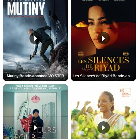
Mutiny Bande-annonce VO STFR
Les Silences de Riyad Bande-annonce VO STFR