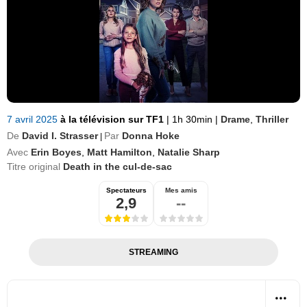
7 avril 2025
à la télévision sur TF1
|
1h 30min
|
Drame
,
Thriller
De
David I. Strasser
Par
Donna Hoke
|
Avec
Erin Boyes
,
Matt Hamilton
,
Natalie Sharp
Titre original
Death in the cul-de-sac
Spectateurs
Mes amis
2,9
--
STREAMING