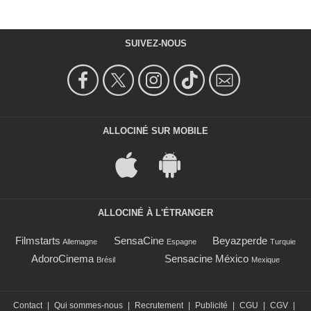
SUIVEZ-NOUS
ALLOCINÉ SUR MOBILE
ALLOCINÉ À L'ÉTRANGER
Filmstarts
SensaCine
Beyazperde
Allemagne
Espagne
Turquie
AdoroCinema
Sensacine México
Brésil
Mexique
Contact
|
Qui sommes-nous
|
Recrutement
|
Publicité
|
CGU
|
CGV
|