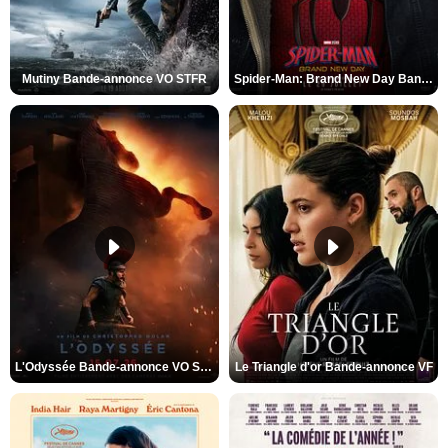
Mutiny Bande-annonce VO STFR
Spider-Man: Brand New Day Bande-annonce VO STFR
L'Odyssée Bande-annonce VO STFR
Le Triangle d'or Bande-annonce VF