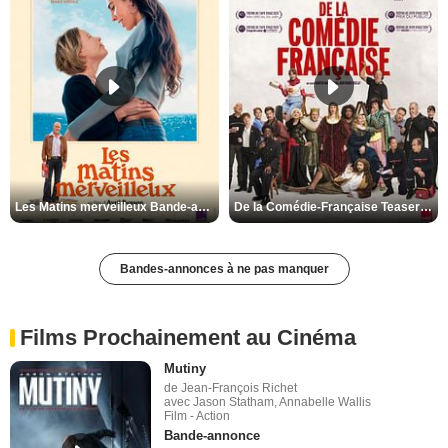
Les Matins merveilleux Bande-annonce VF
De la Comédie-Française Teaser VF
Bandes-annonces à ne pas manquer
Films Prochainement au Cinéma
Mutiny
de Jean-François Richet
avec Jason Statham, Annabelle Wallis
Film - Action
Bande-annonce