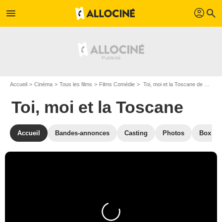
profil
menu
search
Accueil
Cinéma
Tous les films
Films Comédie
Toi, moi et la Toscane de Kat Coiro
Toi, moi et la Toscane
Accueil
Bandes-annonces
Casting
Photos
Box Off