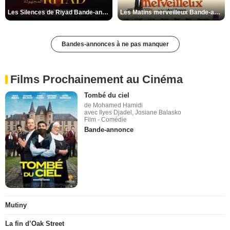
Les Silences de Riyad Bande-annonce VO STFR
Les Matins merveilleux Bande-annonce VF
Bandes-annonces à ne pas manquer
Films Prochainement au Cinéma
Tombé du ciel
de Mohamed Hamidi
avec Ilyes Djadel, Josiane Balasko
Film - Comédie
Bande-annonce
Mutiny
La fin d’Oak Street