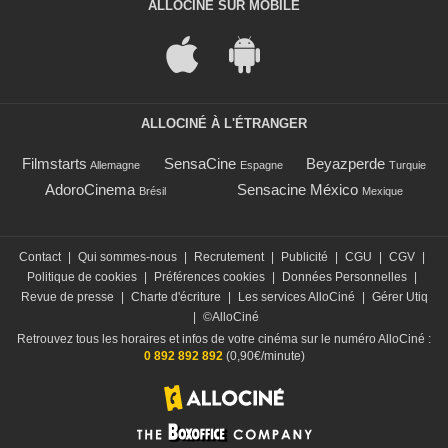
ALLOCINÉ SUR MOBILE
ALLOCINÉ À L'ÉTRANGER
Filmstarts
SensaCine
Beyazperde
Allemagne
Espagne
Turquie
AdoroCinema
Sensacine México
Brésil
Mexique
Contact
|
Qui sommes-nous
|
Recrutement
|
Publicité
|
CGU
|
CGV
|
Politique de cookies
|
Préférences cookies
|
Données Personnelles
|
Revue de presse
|
Charte d'écriture
|
Les services AlloCiné
|
Gérer Utiq
|
©AlloCiné
Retrouvez tous les horaires et infos de votre cinéma sur le numéro AlloCiné :
0 892 892 892
(0,90€/minute)