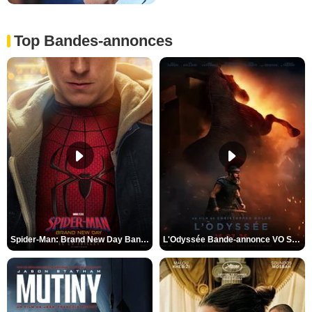
Top Bandes-annonces
Spider-Man: Brand New Day Bande-annonce VO STFR
L'Odyssée Bande-annonce VO STFR