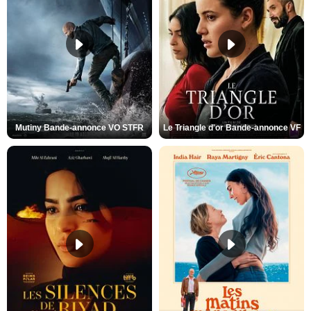
Mutiny Bande-annonce VO STFR
Le Triangle d'or Bande-annonce VF