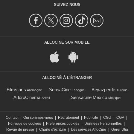
SUIVEZ-NOUS
ALLOCINÉ SUR MOBILE
ALLOCINÉ À L'ÉTRANGER
Filmstarts
SensaCine
Beyazperde
Allemagne
Espagne
Turquie
AdoroCinema
Sensacine México
Brésil
Mexique
Contact
|
Qui sommes-nous
|
Recrutement
|
Publicité
|
CGU
|
CGV
|
Politique de cookies
|
Préférences cookies
|
Données Personnelles
|
Revue de presse
|
Charte d'écriture
|
Les services AlloCiné
|
Gérer Utiq