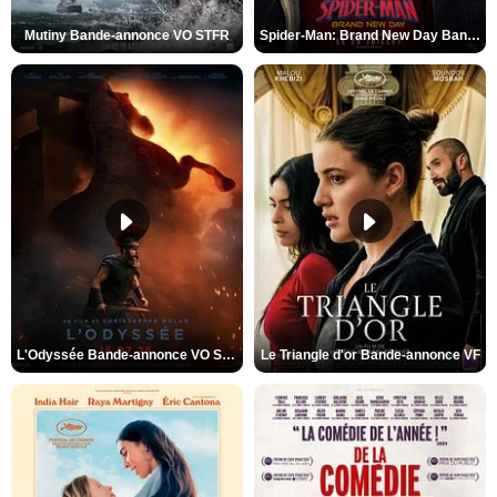
Mutiny Bande-annonce VO STFR
Spider-Man: Brand New Day Bande-annonce VO STFR
L'Odyssée Bande-annonce VO STFR
Le Triangle d'or Bande-annonce VF