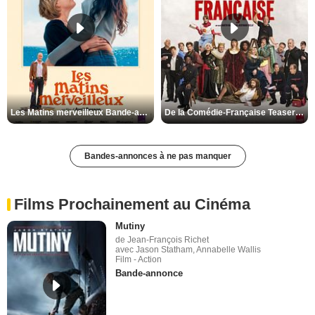
Les Matins merveilleux Bande-annonce VF
De la Comédie-Française Teaser VF
Bandes-annonces à ne pas manquer
Films Prochainement au Cinéma
Mutiny
de Jean-François Richet
avec Jason Statham, Annabelle Wallis
Film - Action
Bande-annonce