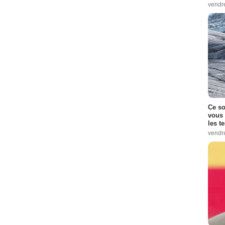
vendr
Ce so
vous 
les t
vendr