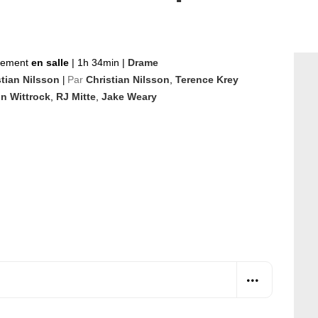
nement
en salle
|
1h 34min
|
Drame
stian Nilsson
Par
Christian Nilsson
,
Terence Krey
|
nn Wittrock
,
RJ Mitte
,
Jake Weary