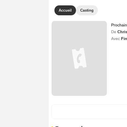
Accueil
Casting
Prochai
De
Chri
Avec
Fi