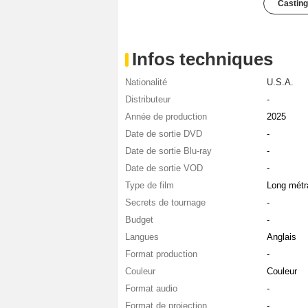
Casting
Infos techniques
Nationalité
U.S.A.
Distributeur
-
Année de production
2025
Date de sortie DVD
-
Date de sortie Blu-ray
-
Date de sortie VOD
-
Type de film
Long métr
Secrets de tournage
-
Budget
-
Langues
Anglais
Format production
-
Couleur
Couleur
Format audio
-
Format de projection
-