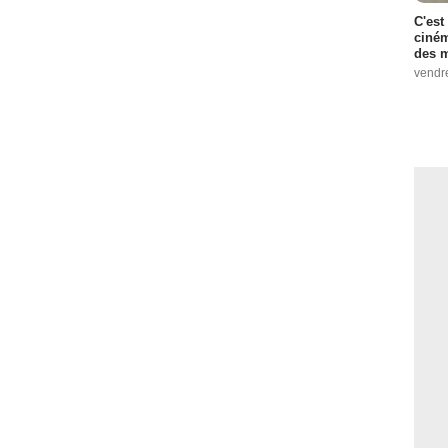
C'est
ciném
des m
vendr