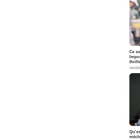
Ce so
Impos
thrill
vendr
Qu’es
méch