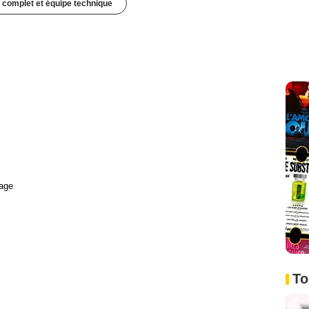
 complet et équipe technique
age
To