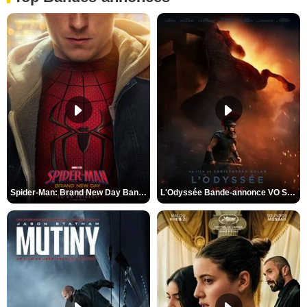
Spider-Man: Brand New Day Bande-annonce VO STFR
L'Odyssée Bande-annonce VO STFR