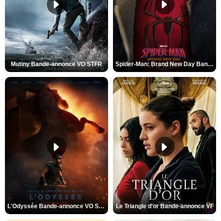
Mutiny Bande-annonce VO STFR
Spider-Man: Brand New Day Bande-annonce VO STFR
L'Odyssée Bande-annonce VO STFR
Le Triangle d'or Bande-annonce VF