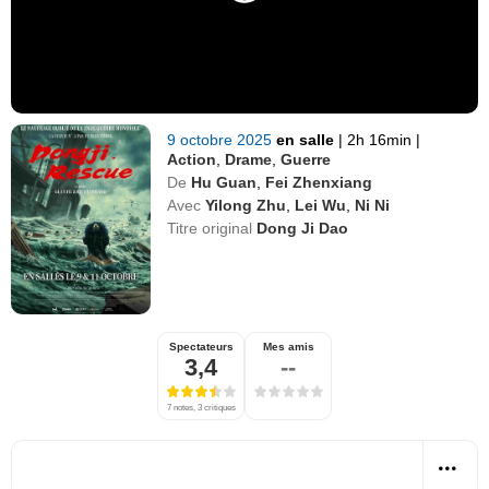
9 octobre 2025
en salle
|
2h 16min
|
Action
,
Drame
,
Guerre
De
Hu Guan
,
Fei Zhenxiang
Avec
Yilong Zhu
,
Lei Wu
,
Ni Ni
Titre original
Dong Ji Dao
Spectateurs
Mes amis
3,4
--
7 notes, 3 critiques