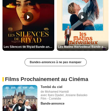
Les Silences de Riyad Bande-annonce VO STFR
Les Matins merveilleux Bande-annonce VF
Bandes-annonces à ne pas manquer
Films Prochainement au Cinéma
Tombé du ciel
de Mohamed Hamidi
avec Ilyes Djadel, Josiane Balasko
Film - Comédie
Bande-annonce