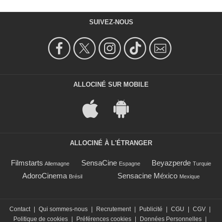
SUIVEZ-NOUS
ALLOCINÉ SUR MOBILE
ALLOCINÉ À L'ÉTRANGER
Filmstarts
SensaCine
Beyazperde
Allemagne
Espagne
Turquie
AdoroCinema
Sensacine México
Brésil
Mexique
Contact
|
Qui sommes-nous
|
Recrutement
|
Publicité
|
CGU
|
CGV
|
Politique de cookies
|
Préférences cookies
|
Données Personnelles
|