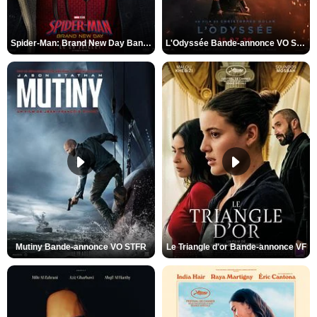
Spider-Man: Brand New Day Bande-annonce VO STFR
L'Odyssée Bande-annonce VO STFR
Mutiny Bande-annonce VO STFR
Le Triangle d'or Bande-annonce VF