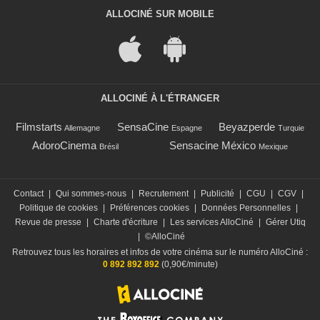
ALLOCINÉ SUR MOBILE
ALLOCINÉ À L'ÉTRANGER
Filmstarts
SensaCine
Beyazperde
Allemagne
Espagne
Turquie
AdoroCinema
Sensacine México
Brésil
Mexique
Contact
|
Qui sommes-nous
|
Recrutement
|
Publicité
|
CGU
|
CGV
|
Politique de cookies
|
Préférences cookies
|
Données Personnelles
|
Revue de presse
|
Charte d'écriture
|
Les services AlloCiné
|
Gérer Utiq
|
©AlloCiné
Retrouvez tous les horaires et infos de votre cinéma sur le numéro AlloCiné :
0 892 892 892
(0,90€/minute)