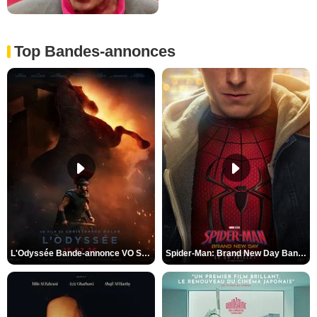
Top Bandes-annonces
L'Odyssée Bande-annonce VO STFR
Spider-Man: Brand New Day Bande-annonce VO STFR