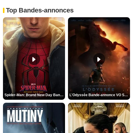
Top Bandes-annonces
Spider-Man: Brand New Day Bande-annonce VO STFR
L'Odyssée Bande-annonce VO STFR