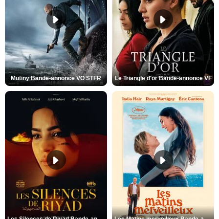
Mutiny Bande-annonce VO STFR
Le Triangle d'or Bande-annonce VF