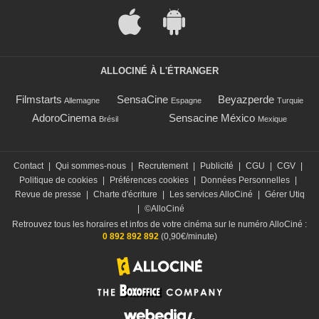
ALLOCINÉ À L'ÉTRANGER
Filmstarts
SensaCine
Beyazperde
Allemagne
Espagne
Turquie
AdoroCinema
Sensacine México
Brésil
Mexique
Contact
|
Qui sommes-nous
|
Recrutement
|
Publicité
|
CGU
|
CGV
|
Politique de cookies
|
Préférences cookies
|
Données Personnelles
|
Revue de presse
|
Charte d'écriture
|
Les services AlloCiné
|
Gérer Utiq
|
©AlloCiné
Retrouvez tous les horaires et infos de votre cinéma sur le numéro AlloCiné :
0 892 892 892
(0,90€/minute)