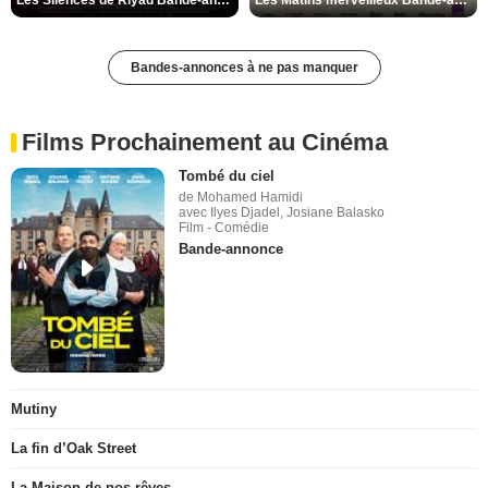
Les Silences de Riyad Bande-annonce VO STFR
Les Matins merveilleux Bande-annonce VF
Bandes-annonces à ne pas manquer
Films Prochainement au Cinéma
Tombé du ciel
de Mohamed Hamidi
avec Ilyes Djadel, Josiane Balasko
Film - Comédie
Bande-annonce
Mutiny
La fin d’Oak Street
La Maison de nos rêves