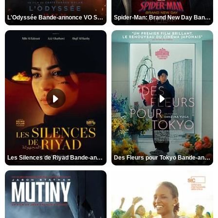
L'Odyssée Bande-annonce VO STFR
Spider-Man: Brand New Day Bande-annonce VO STFR
Les Silences de Riyad Bande-annonce VO STFR
Des Fleurs pour Tokyo Bande-annonce VO STFR