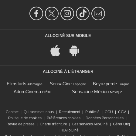
ALLOCINÉ SUR MOBILE
ALLOCINÉ À L'ÉTRANGER
Filmstarts
SensaCine
Beyazperde
Allemagne
Espagne
Turquie
AdoroCinema
Sensacine México
Brésil
Mexique
Contact
|
Qui sommes-nous
|
Recrutement
|
Publicité
|
CGU
|
CGV
|
Politique de cookies
|
Préférences cookies
|
Données Personnelles
|
Revue de presse
|
Charte d'écriture
|
Les services AlloCiné
|
Gérer Utiq
|
©AlloCiné