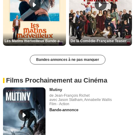
Les Matins merveilleux Bande-annonce VF
De la Comédie-Française Teaser VF
Bandes-annonces à ne pas manquer
Films Prochainement au Cinéma
Mutiny
de Jean-François Richet
avec Jason Statham, Annabelle Wallis
Film - Action
Bande-annonce