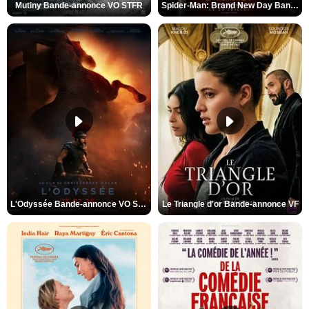
Mutiny Bande-annonce VO STFR
Spider-Man: Brand New Day Bande-annonce VO STFR
L'Odyssée Bande-annonce VO STFR
Le Triangle d'or Bande-annonce VF