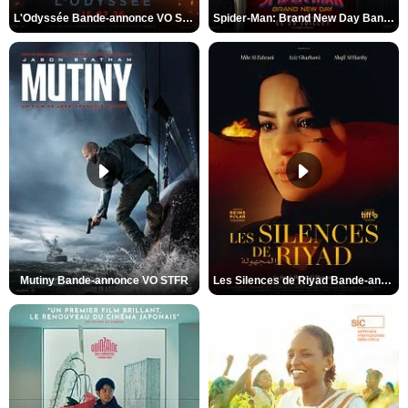
L'Odyssée Bande-annonce VO STFR
Spider-Man: Brand New Day Bande-annonce VO STFR
Mutiny Bande-annonce VO STFR
Les Silences de Riyad Bande-annonce VO STFR