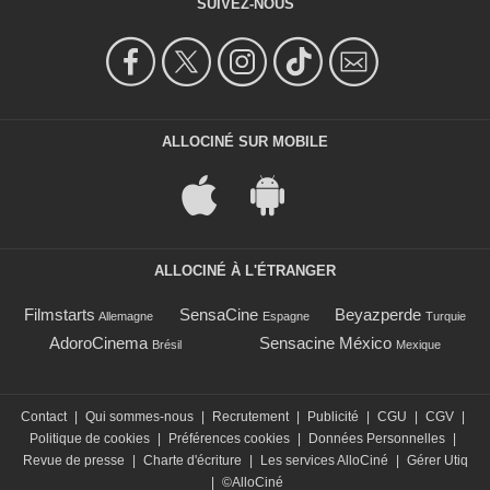
SUIVEZ-NOUS
ALLOCINÉ SUR MOBILE
ALLOCINÉ À L'ÉTRANGER
Filmstarts
SensaCine
Beyazperde
Allemagne
Espagne
Turquie
AdoroCinema
Sensacine México
Brésil
Mexique
Contact
|
Qui sommes-nous
|
Recrutement
|
Publicité
|
CGU
|
CGV
|
Politique de cookies
|
Préférences cookies
|
Données Personnelles
|
Revue de presse
|
Charte d'écriture
|
Les services AlloCiné
|
Gérer Utiq
|
©AlloCiné