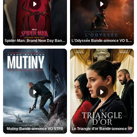
Spider-Man: Brand New Day Bande-annonce VO STFR
L'Odyssée Bande-annonce VO STFR
Mutiny Bande-annonce VO STFR
Le Triangle d'or Bande-annonce VF