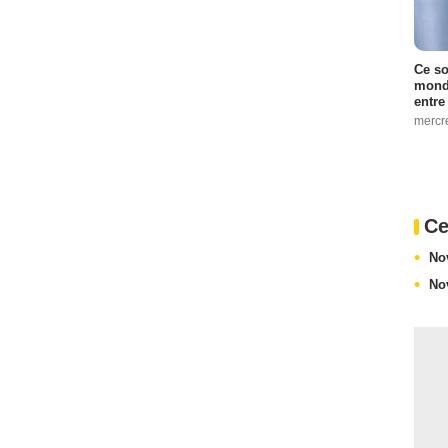
Ce so
monde
entre
mercr
Ce
No
No