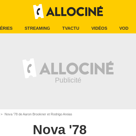
ÉRIES
STREAMING
TVACTU
VIDÉOS
VOD
Nova '78 de Aaron Brookner et Rodrigo Areias
Nova '78