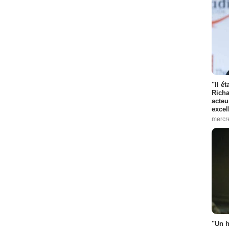
"Il é
Richa
acteu
excel
mercr
"Un h