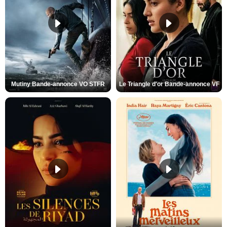
Mutiny Bande-annonce VO STFR
Le Triangle d'or Bande-annonce VF