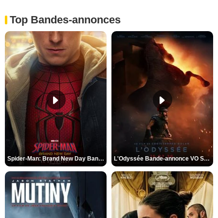
Top Bandes-annonces
Spider-Man: Brand New Day Bande-annonce VO STFR
L'Odyssée Bande-annonce VO STFR