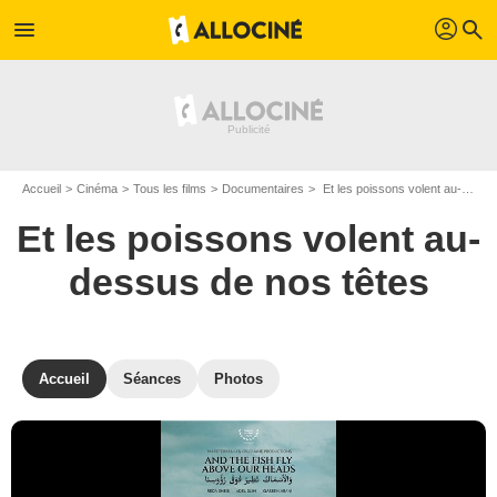
profil
menu
search
Accueil
Cinéma
Tous les films
Documentaires
Et les poissons volent au-dessus de nos têtes de Dima El-Horr
Et les poissons volent au-
dessus de nos têtes
Accueil
Séances
Photos