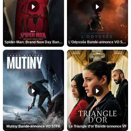
Spider-Man: Brand New Day Bande-annonce VO STFR
L'Odyssée Bande-annonce VO STFR
Mutiny Bande-annonce VO STFR
Le Triangle d'or Bande-annonce VF