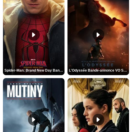
Spider-Man: Brand New Day Bande-annonce VO STFR
L'Odyssée Bande-annonce VO STFR