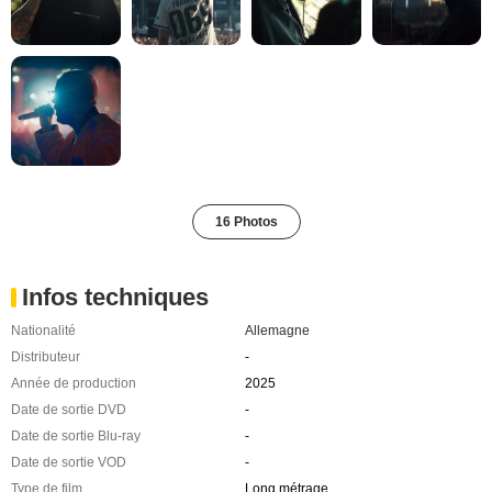
16 Photos
Infos techniques
Nationalité
Allemagne
Distributeur
-
Année de production
2025
Date de sortie DVD
-
Date de sortie Blu-ray
-
Date de sortie VOD
-
Type de film
Long métrage