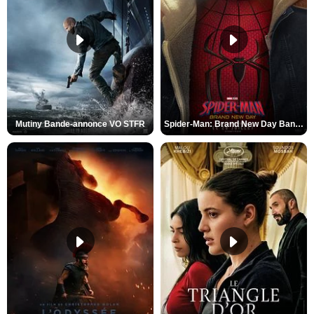
Mutiny Bande-annonce VO STFR
Spider-Man: Brand New Day Bande-annonce VO STFR