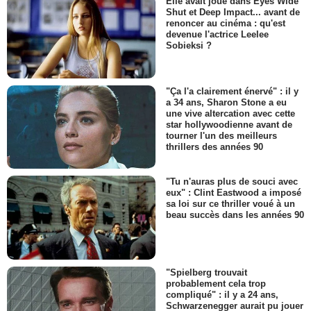
Elle avait joué dans Eyes Wide
Shut et Deep Impact... avant de
renoncer au cinéma : qu'est
devenue l'actrice Leelee
Sobieksi ?
"Ça l'a clairement énervé" : il y
a 34 ans, Sharon Stone a eu
une vive altercation avec cette
star hollywoodienne avant de
tourner l'un des meilleurs
thrillers des années 90
"Tu n'auras plus de souci avec
eux" : Clint Eastwood a imposé
sa loi sur ce thriller voué à un
beau succès dans les années 90
"Spielberg trouvait
probablement cela trop
compliqué" : il y a 24 ans,
Schwarzenegger aurait pu jouer