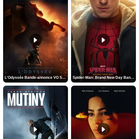
L'Odyssée Bande-annonce VO STFR
Spider-Man: Brand New Day Bande-annonce VO STFR