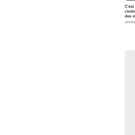
C'est
ciném
des m
vendr