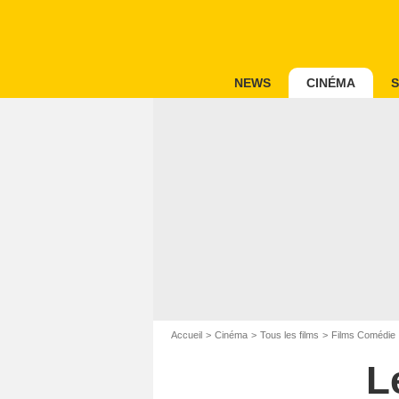
NEWS
CINÉMA
S
Accueil
Cinéma
Tous les films
Films Comédie
L