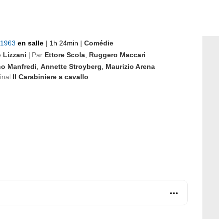
t 1963
en salle
|
1h 24min
|
Comédie
 Lizzani
Par
Ettore Scola
,
Ruggero Maccari
|
no Manfredi
,
Annette Stroyberg
,
Maurizio Arena
ginal
Il Carabiniere a cavallo