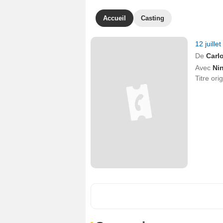
Accueil
Casting
12 juille
De
Carlo
Avec
Ni
Titre ori