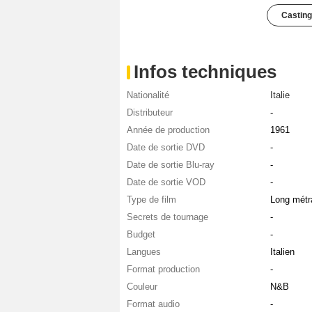
Casting
Infos techniques
Nationalité
Italie
Distributeur
-
Année de production
1961
Date de sortie DVD
-
Date de sortie Blu-ray
-
Date de sortie VOD
-
Type de film
Long métr
Secrets de tournage
-
Budget
-
Langues
Italien
Format production
-
Couleur
N&B
Format audio
-