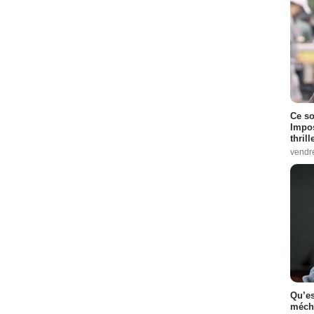
Ce so
Impos
thrill
vendr
Qu’es
méch