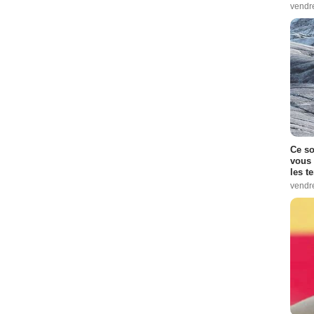
vendr
Ce so
vous 
les t
vendr