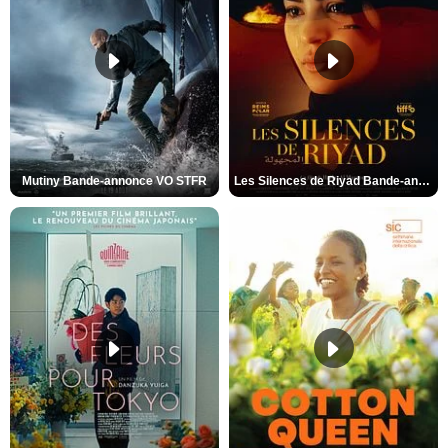
Mutiny Bande-annonce VO STFR
Les Silences de Riyad Bande-annonce VO STFR