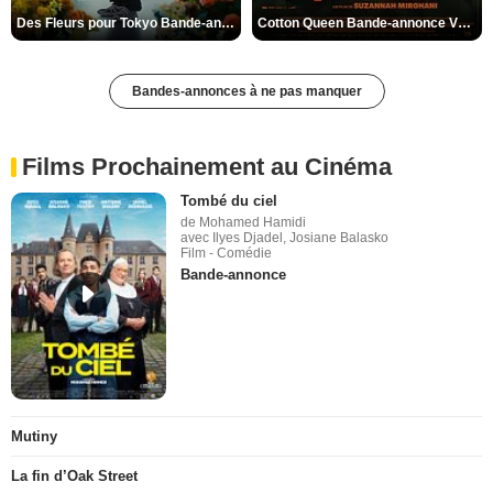
Des Fleurs pour Tokyo Bande-annonce VO STFR
Cotton Queen Bande-annonce VO STFR
Bandes-annonces à ne pas manquer
Films Prochainement au Cinéma
Tombé du ciel
de Mohamed Hamidi
avec Ilyes Djadel, Josiane Balasko
Film - Comédie
Bande-annonce
Mutiny
La fin d’Oak Street