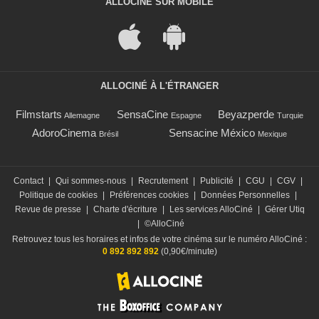
ALLOCINÉ SUR MOBILE
ALLOCINÉ À L'ÉTRANGER
Filmstarts
SensaCine
Beyazperde
Allemagne
Espagne
Turquie
AdoroCinema
Sensacine México
Brésil
Mexique
Contact
|
Qui sommes-nous
|
Recrutement
|
Publicité
|
CGU
|
CGV
|
Politique de cookies
|
Préférences cookies
|
Données Personnelles
|
Revue de presse
|
Charte d'écriture
|
Les services AlloCiné
|
Gérer Utiq
|
©AlloCiné
Retrouvez tous les horaires et infos de votre cinéma sur le numéro AlloCiné :
0 892 892 892
(0,90€/minute)