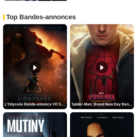
Top Bandes-annonces
L'Odyssée Bande-annonce VO STFR
Spider-Man: Brand New Day Bande-annonce VO STFR