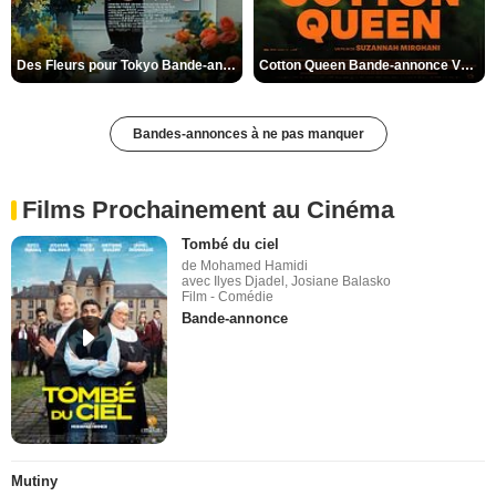
Des Fleurs pour Tokyo Bande-annonce VO STFR
Cotton Queen Bande-annonce VO STFR
Bandes-annonces à ne pas manquer
Films Prochainement au Cinéma
Tombé du ciel
de Mohamed Hamidi
avec Ilyes Djadel, Josiane Balasko
Film - Comédie
Bande-annonce
Mutiny