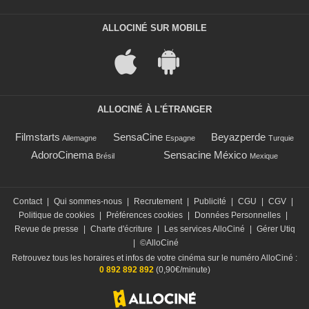
ALLOCINÉ SUR MOBILE
ALLOCINÉ À L'ÉTRANGER
Filmstarts
SensaCine
Beyazperde
Allemagne
Espagne
Turquie
AdoroCinema
Sensacine México
Brésil
Mexique
Contact
|
Qui sommes-nous
|
Recrutement
|
Publicité
|
CGU
|
CGV
|
Politique de cookies
|
Préférences cookies
|
Données Personnelles
|
Revue de presse
|
Charte d'écriture
|
Les services AlloCiné
|
Gérer Utiq
|
©AlloCiné
Retrouvez tous les horaires et infos de votre cinéma sur le numéro AlloCiné :
0 892 892 892
(0,90€/minute)