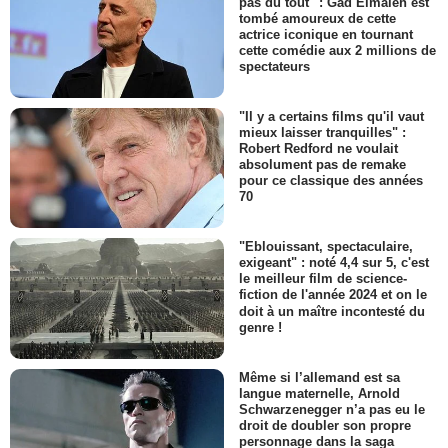
pas du tout" : Gad Elmaleh est
tombé amoureux de cette
actrice iconique en tournant
cette comédie aux 2 millions de
spectateurs
"Il y a certains films qu'il vaut
mieux laisser tranquilles" :
Robert Redford ne voulait
absolument pas de remake
pour ce classique des années
70
"Eblouissant, spectaculaire,
exigeant" : noté 4,4 sur 5, c'est
le meilleur film de science-
fiction de l'année 2024 et on le
doit à un maître incontesté du
genre !
Même si l’allemand est sa
langue maternelle, Arnold
Schwarzenegger n’a pas eu le
droit de doubler son propre
personnage dans la saga