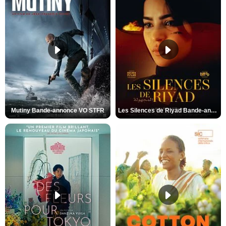
Mutiny Bande-annonce VO STFR
Les Silences de Riyad Bande-annonce VO STFR