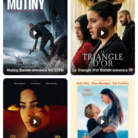
Mutiny Bande-annonce VO STFR
Le Triangle d'or Bande-annonce VF