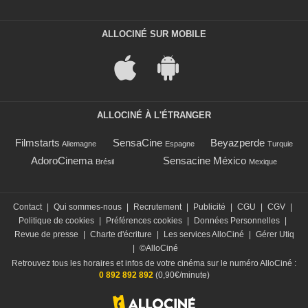
ALLOCINÉ SUR MOBILE
ALLOCINÉ À L'ÉTRANGER
Filmstarts
SensaCine
Beyazperde
Allemagne
Espagne
Turquie
AdoroCinema
Sensacine México
Brésil
Mexique
Contact
|
Qui sommes-nous
|
Recrutement
|
Publicité
|
CGU
|
CGV
|
Politique de cookies
|
Préférences cookies
|
Données Personnelles
|
Revue de presse
|
Charte d'écriture
|
Les services AlloCiné
|
Gérer Utiq
|
©AlloCiné
Retrouvez tous les horaires et infos de votre cinéma sur le numéro AlloCiné :
0 892 892 892
(0,90€/minute)