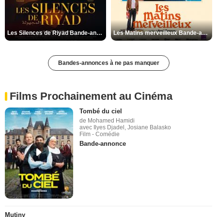
Les Silences de Riyad Bande-annonce VO STFR
Les Matins merveilleux Bande-annonce VF
Bandes-annonces à ne pas manquer
Films Prochainement au Cinéma
Tombé du ciel
de Mohamed Hamidi
avec Ilyes Djadel, Josiane Balasko
Film - Comédie
Bande-annonce
Mutiny