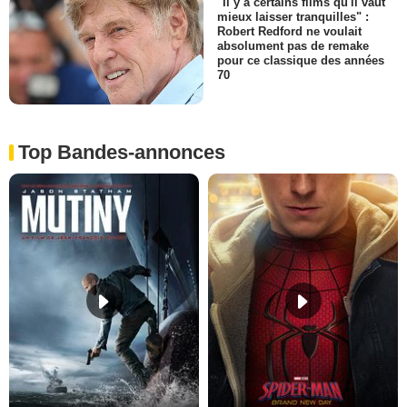
"Il y a certains films qu'il vaut
mieux laisser tranquilles" :
Robert Redford ne voulait
absolument pas de remake
pour ce classique des années
70
Top Bandes-annonces