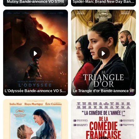
Mutiny Bande-annonce VO STFR
Spider-Man: Brand New Day Bande-annonce VO STFR
L'Odyssée Bande-annonce VO STFR
Le Triangle d'or Bande-annonce VF