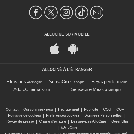
ALLOCINÉ SUR MOBILE
ALLOCINÉ À L'ÉTRANGER
Filmstarts
SensaCine
Beyazperde
Allemagne
Espagne
Turquie
AdoroCinema
Sensacine México
Brésil
Mexique
Contact
|
Qui sommes-nous
|
Recrutement
|
Publicité
|
CGU
|
CGV
|
Politique de cookies
|
Préférences cookies
|
Données Personnelles
|
Revue de presse
|
Charte d'écriture
|
Les services AlloCiné
|
Gérer Utiq
|
©AlloCiné
Retrouvez tous les horaires et infos de votre cinéma sur le numéro AlloCiné :