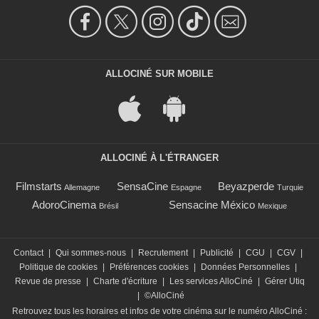
ALLOCINÉ SUR MOBILE
ALLOCINÉ À L'ÉTRANGER
Filmstarts
SensaCine
Beyazperde
Allemagne
Espagne
Turquie
AdoroCinema
Sensacine México
Brésil
Mexique
Contact
|
Qui sommes-nous
|
Recrutement
|
Publicité
|
CGU
|
CGV
|
Politique de cookies
|
Préférences cookies
|
Données Personnelles
|
Revue de presse
|
Charte d'écriture
|
Les services AlloCiné
|
Gérer Utiq
|
©AlloCiné
Retrouvez tous les horaires et infos de votre cinéma sur le numéro AlloCiné :