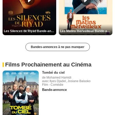
Les Silences de Riyad Bande-annonce VO STFR
Les Matins merveilleux Bande-annonce VF
Bandes-annonces à ne pas manquer
Films Prochainement au Cinéma
Tombé du ciel
de Mohamed Hamidi
avec Ilyes Djadel, Josiane Balasko
Film - Comédie
Bande-annonce