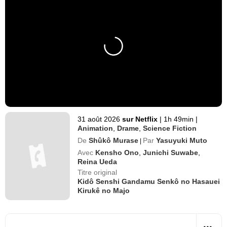
31 août 2026
sur Netflix
|
1h 49min
|
Animation
,
Drame
,
Science Fiction
De
Shûkô Murase
Par
Yasuyuki Muto
|
Avec
Kensho Ono
,
Junichi Suwabe
,
Reina Ueda
Titre original
Kidô Senshi Gandamu Senkô no Hasauei
Kirukê no Majo