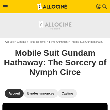
profil
menu
search
Accueil
Cinéma
Tous les films
Films Animation
Mobile Suit Gundam Hathaway: The Sorcery of Nymph Circe de Shûkô Murase
Mobile Suit Gundam
Hathaway: The Sorcery of
Nymph Circe
Accueil
Bandes-annonces
Casting