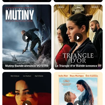
Mutiny Bande-annonce VO STFR
Le Triangle d'or Bande-annonce VF