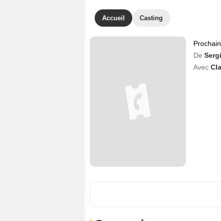
Accueil
Casting
Prochai
De
Serg
Avec
Cl