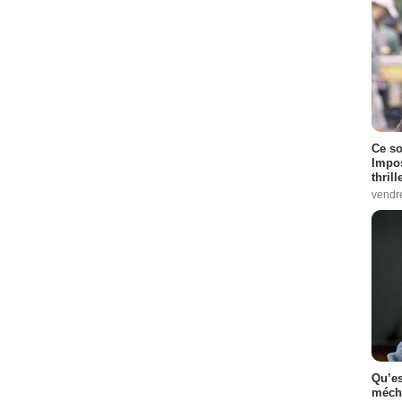
Ce so
Impos
thrill
vendr
Qu’es
méch