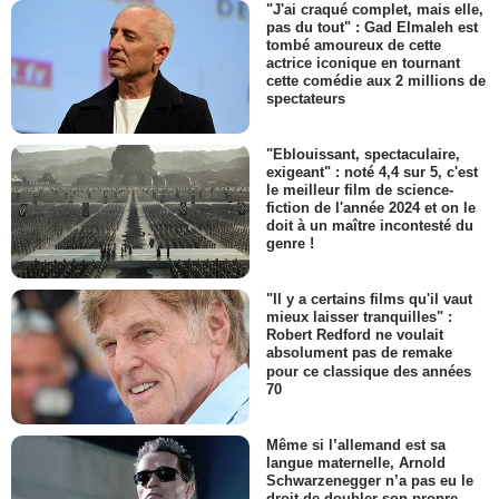
"J'ai craqué complet, mais elle,
pas du tout" : Gad Elmaleh est
tombé amoureux de cette
actrice iconique en tournant
cette comédie aux 2 millions de
spectateurs
"Eblouissant, spectaculaire,
exigeant" : noté 4,4 sur 5, c'est
le meilleur film de science-
fiction de l'année 2024 et on le
doit à un maître incontesté du
genre !
"Il y a certains films qu'il vaut
mieux laisser tranquilles" :
Robert Redford ne voulait
absolument pas de remake
pour ce classique des années
70
Même si l’allemand est sa
langue maternelle, Arnold
Schwarzenegger n’a pas eu le
droit de doubler son propre