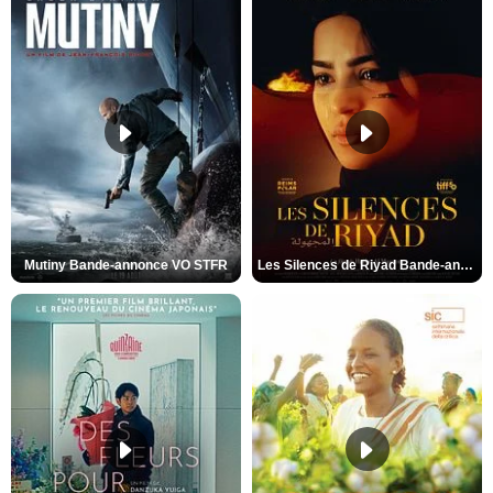
Mutiny Bande-annonce VO STFR
Les Silences de Riyad Bande-annonce VO STFR