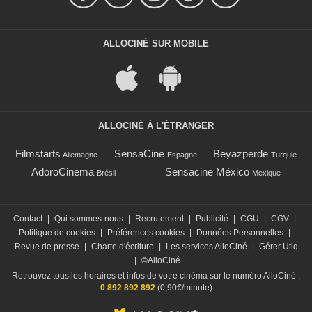
ALLOCINÉ SUR MOBILE
ALLOCINÉ À L'ÉTRANGER
Filmstarts
SensaCine
Beyazperde
Allemagne
Espagne
Turquie
AdoroCinema
Sensacine México
Brésil
Mexique
Contact
|
Qui sommes-nous
|
Recrutement
|
Publicité
|
CGU
|
CGV
|
Politique de cookies
|
Préférences cookies
|
Données Personnelles
|
Revue de presse
|
Charte d'écriture
|
Les services AlloCiné
|
Gérer Utiq
|
©AlloCiné
Retrouvez tous les horaires et infos de votre cinéma sur le numéro AlloCiné :
0 892 892 892
(0,90€/minute)