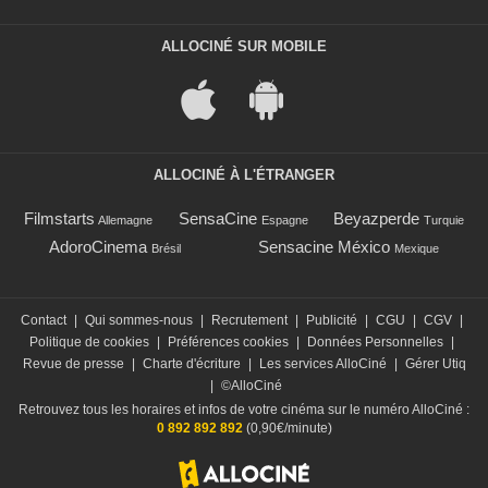
ALLOCINÉ SUR MOBILE
ALLOCINÉ À L'ÉTRANGER
Filmstarts
SensaCine
Beyazperde
Allemagne
Espagne
Turquie
AdoroCinema
Sensacine México
Brésil
Mexique
Contact
|
Qui sommes-nous
|
Recrutement
|
Publicité
|
CGU
|
CGV
|
Politique de cookies
|
Préférences cookies
|
Données Personnelles
|
Revue de presse
|
Charte d'écriture
|
Les services AlloCiné
|
Gérer Utiq
|
©AlloCiné
Retrouvez tous les horaires et infos de votre cinéma sur le numéro AlloCiné :
0 892 892 892
(0,90€/minute)