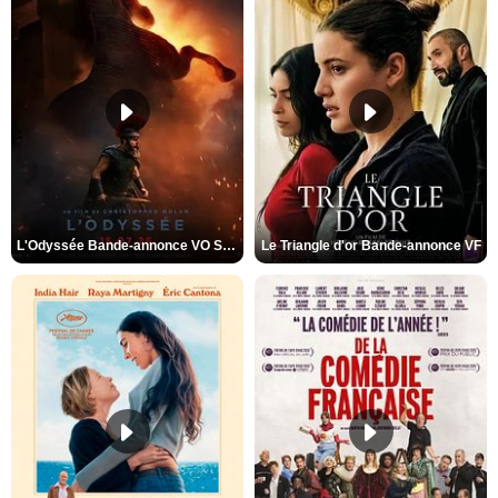
L'Odyssée Bande-annonce VO STFR
Le Triangle d'or Bande-annonce VF