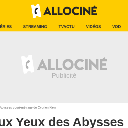
ÉRIES
STREAMING
TVACTU
VIDÉOS
VOD
Abysses court-métrage de Cyprien Klein
ux Yeux des Abysses