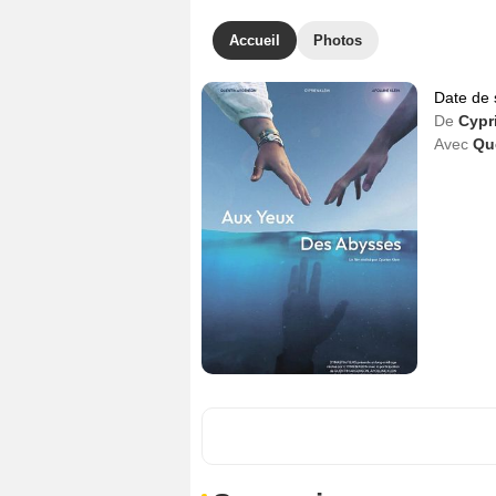
Accueil
Photos
Date de 
De
Cypr
Avec
Qu