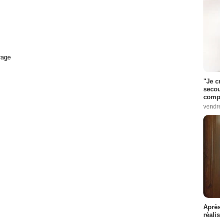
rage
"Je c
secou
compo
vendr
Après
réali