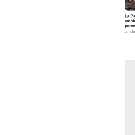
La Pa
ambit
paren
vendr