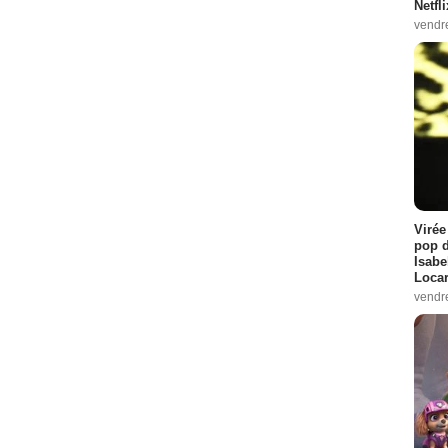
Netfl
vendr
Virée
pop d
Isabe
Loca
vendr