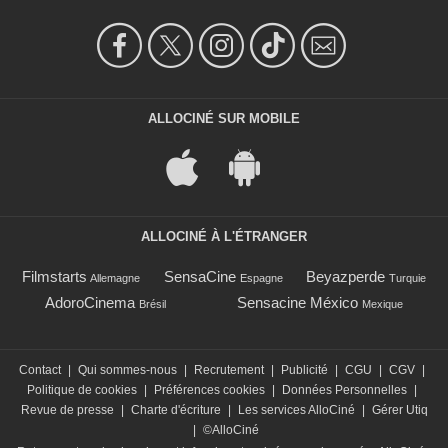
ALLOCINÉ SUR MOBILE
ALLOCINÉ À L'ÉTRANGER
Filmstarts
SensaCine
Beyazperde
Allemagne
Espagne
Turquie
AdoroCinema
Sensacine México
Brésil
Mexique
Contact
|
Qui sommes-nous
|
Recrutement
|
Publicité
|
CGU
|
CGV
|
Politique de cookies
|
Préférences cookies
|
Données Personnelles
|
Revue de presse
|
Charte d'écriture
|
Les services AlloCiné
|
Gérer Utiq
|
©AlloCiné