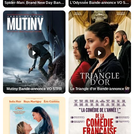
Spider-Man: Brand New Day Bande-annonce VO STFR
L'Odyssée Bande-annonce VO STFR
Mutiny Bande-annonce VO STFR
Le Triangle d'or Bande-annonce VF