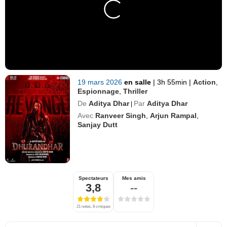
19 mars 2026
en salle
|
3h 55min
|
Action
,
Espionnage
,
Thriller
De
Aditya Dhar
Par
Aditya Dhar
|
Avec
Ranveer Singh
,
Arjun Rampal
,
Sanjay Dutt
Spectateurs
Mes amis
3,8
--
21 notes, 8 critiques