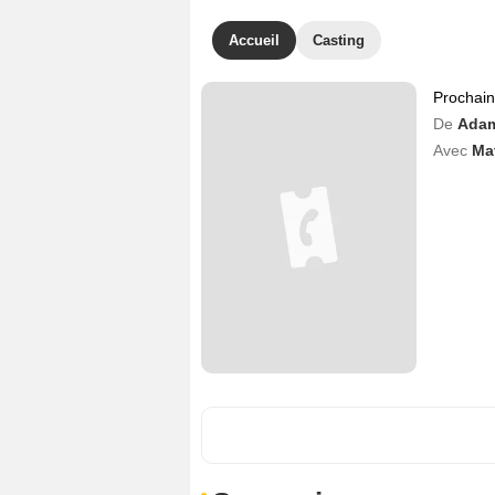
Accueil
Casting
Prochai
De
Adam
Avec
Ma