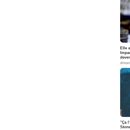
Elle 
Impac
deven
diman
"Ça l
Stone