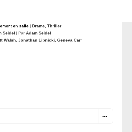
nement
en salle
|
Drame
,
Thriller
 Seidel
Par
Adam Seidel
|
tt Walsh
,
Jonathan Lipnicki
,
Geneva Carr