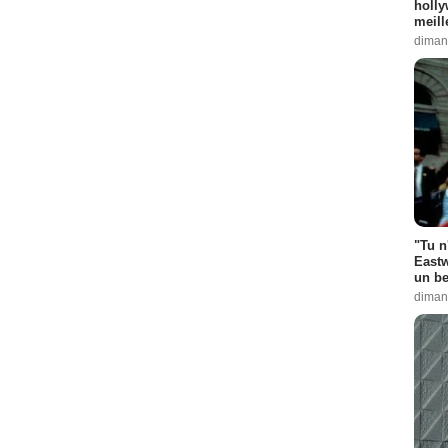
holly
meill
diman
"Tu n
Eastw
un be
diman