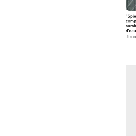
"Spie
compl
aurai
d'oeu
diman