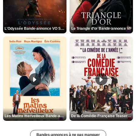
L'Odyssée Bande-annonce VO STFR
Le Triangle d'or Bande-annonce VF
Les Matins merveilleux Bande-annonce VF
De la Comédie-Française Teaser VF
Bandes-annonces à ne pas manquer