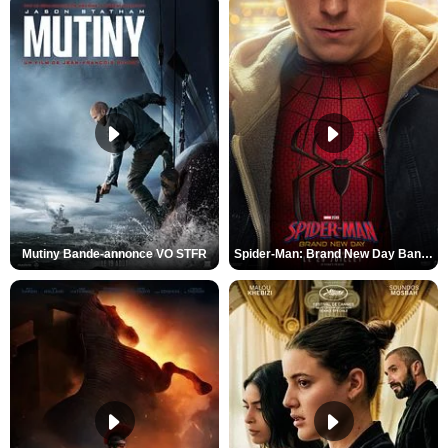
Mutiny Bande-annonce VO STFR
Spider-Man: Brand New Day Bande-annonce VO STFR