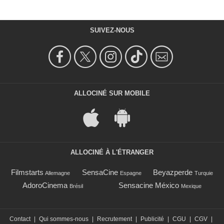
SUIVEZ-NOUS
ALLOCINÉ SUR MOBILE
ALLOCINÉ À L'ÉTRANGER
Filmstarts
SensaCine
Beyazperde
Allemagne
Espagne
Turquie
AdoroCinema
Sensacine México
Brésil
Mexique
Contact
|
Qui sommes-nous
|
Recrutement
|
Publicité
|
CGU
|
CGV
|