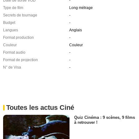
Date de sortie VOD
-
Type de film
Long métrage
Secrets de tournage
-
Budget
-
Langues
Anglais
Format production
-
Couleur
Couleur
Format audio
-
Format de projection
-
N° de Visa
-
Toutes les actus Ciné
Quiz Cinéma : 9 scènes, 9 films
à retrouver !