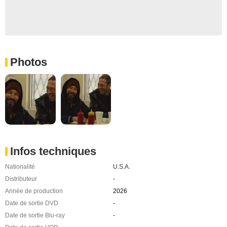
Photos
Infos techniques
Nationalité
U.S.A.
Distributeur
-
Année de production
2026
Date de sortie DVD
-
Date de sortie Blu-ray
-