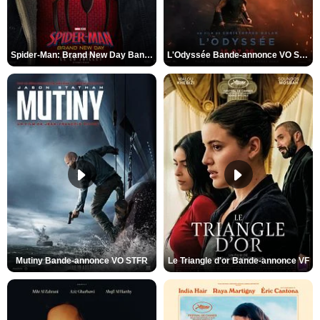
Spider-Man: Brand New Day Bande-annonce VO STFR
L'Odyssée Bande-annonce VO STFR
Mutiny Bande-annonce VO STFR
Le Triangle d'or Bande-annonce VF