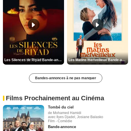
Les Silences de Riyad Bande-annonce VO STFR
Les Matins merveilleux Bande-annonce VF
Bandes-annonces à ne pas manquer
Films Prochainement au Cinéma
Tombé du ciel
de Mohamed Hamidi
avec Ilyes Djadel, Josiane Balasko
Film - Comédie
Bande-annonce