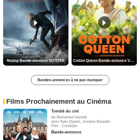
Mutiny Bande-annonce VO STFR
Cotton Queen Bande-annonce VO STFR
Bandes-annonces à ne pas manquer
Films Prochainement au Cinéma
Tombé du ciel
de Mohamed Hamidi
avec Ilyes Djadel, Josiane Balasko
Film - Comédie
Bande-annonce