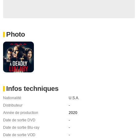
Photo
Infos techniques
Nationalité
U.S.A.
Distributeur
-
Année de production
2020
Date de sortie DVD
-
Date de sortie Blu-ray
-
Date de sortie VOD
-