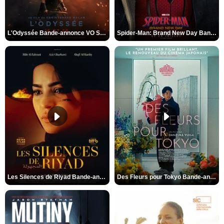
L'Odyssée Bande-annonce VO STFR
Spider-Man: Brand New Day Bande-annonce VO STFR
Les Silences de Riyad Bande-annonce VO STFR
Des Fleurs pour Tokyo Bande-annonce VO STFR