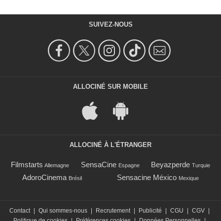
SUIVEZ-NOUS
ALLOCINÉ SUR MOBILE
ALLOCINÉ À L'ÉTRANGER
Filmstarts
SensaCine
Beyazperde
Allemagne
Espagne
Turquie
AdoroCinema
Sensacine México
Brésil
Mexique
Contact
|
Qui sommes-nous
|
Recrutement
|
Publicité
|
CGU
|
CGV
|
Politique de cookies
|
Préférences cookies
|
Données Personnelles
|