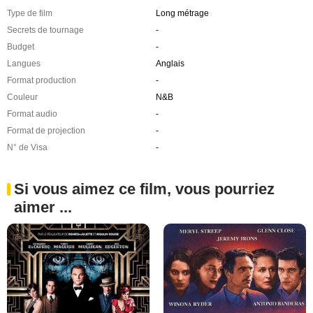
Type de film
Long métrage
Secrets de tournage
-
Budget
-
Langues
Anglais
Format production
-
Couleur
N&B
Format audio
-
Format de projection
-
N° de Visa
-
Si vous aimez ce film, vous pourriez
aimer ...