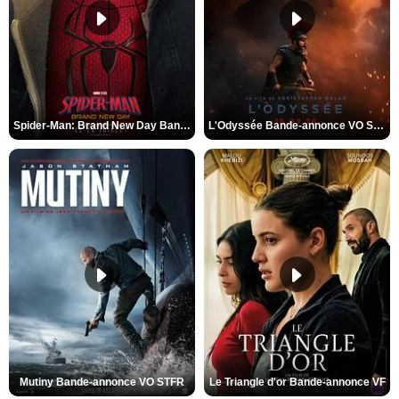
Spider-Man: Brand New Day Bande-annonce VO STFR
L'Odyssée Bande-annonce VO STFR
Mutiny Bande-annonce VO STFR
Le Triangle d'or Bande-annonce VF