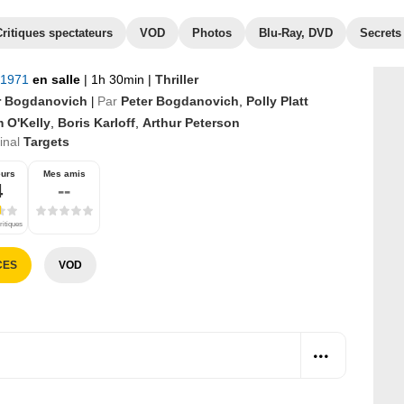
Critiques spectateurs
VOD
Photos
Blu-Ray, DVD
Secrets
 1971
en salle
|
1h 30min
|
Thriller
r Bogdanovich
Par
Peter Bogdanovich
,
Polly Platt
|
 O'Kelly
,
Boris Karloff
,
Arthur Peterson
ginal
Targets
eurs
Mes amis
4
--
ritiques
CES
VOD