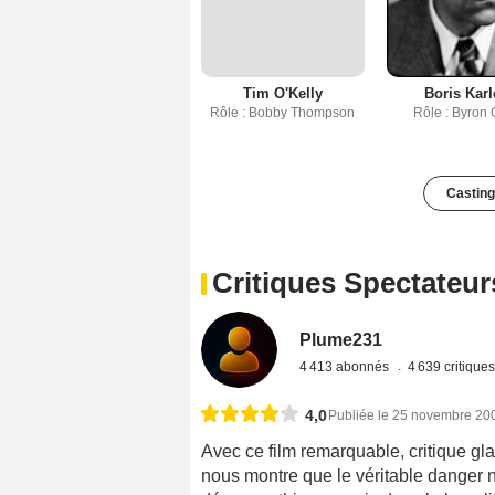
Tim O'Kelly
Boris Karl
Rôle : Bobby Thompson
Rôle : Byron 
Casting
Critiques Spectateur
Plume231
4 413 abonnés
4 639 critique
4,0
Publiée le 25 novembre 20
Avec ce film remarquable, critique gl
nous montre que le véritable danger 