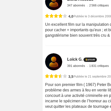
347 abonnés
2 566 critiques
4,0
Publiée le 3 décembre 200
Un excellent film sur la manipulation 
pour cacher + importants qu'eux ; et bi
gangstérisme bien souvent très cru & s
Loïck G.
391 abonnés
1 831 critiques
3,5
Publiée le 21 septembre 2
Pour son premier film ( 1967) Peter 
problème des armes à feu en vente libr
concourt à une activité criminelle en 
incarne le spécimen de l’horreur au ci
veut quitter les plateaux de tournage e