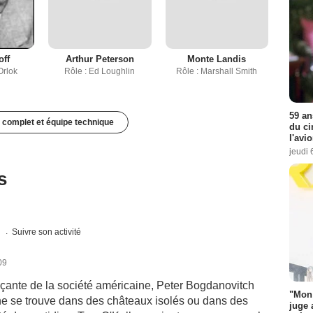
off
Arthur Peterson
Monte Landis
Orlok
Rôle : Ed Loughlin
Rôle : Marshall Smith
59 an
 complet et équipe technique
du ci
l'avi
jeudi 
s
s
Suivre son activité
09
açante de la société américaine, Peter Bogdanovitch
"Mon 
ne se trouve dans des châteaux isolés ou dans des
juge 