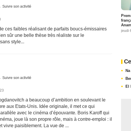
Suivre son activité
Premi
8
franç
Anama
de ces faibles réalisant de parfaits boucs-émissaires
jeudi 
en sûr une belle thèse très réaliste sur le
ans style...
Ce
Na
Suivre son activité
Be
El
023
Bogdanovitch a beaucoup d’ambition en soulevant le
e aux Etats-Unis. Idée originale, il met ce qui
parallèle avec le cinéma d’épouvante. Boris Karoff qui
néma, joue là son propre rôle, mais à contre-emploi : il
t vivre paisiblement. La vue de ...