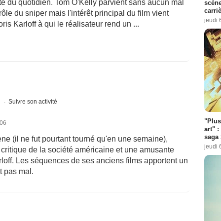
té du quotidien. Tom O'Kelly parvient sans aucun mal
scène
carri
ôle du sniper mais l'intérêt principal du film vient
jeudi 
s Karloff à qui le réalisateur rend un ...
s
Suivre son activité
"Plus
006
art" :
saga 
ène (il ne fut pourtant tourné qu'en une semaine),
jeudi 
critique de la société américaine et une amusante
loff. Les séquences de ses anciens films apportent un
t pas mal.