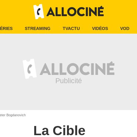
ÉRIES
STREAMING
TVACTU
VIDÉOS
VOD
Peter Bogdanovich
La Cible