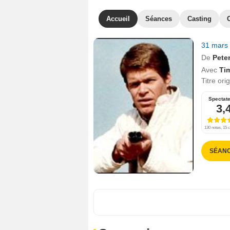
Accueil
Séances
Casting
31 mars
De
Pete
Avec
Tim
Titre ori
Spectat
3,
130 notes, 15 c
SÉAN