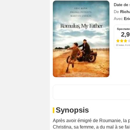
Date de 
De
Rich
Avec
Er
Spectate
2,9
12 notes, 4 cri
Synopsis
Après avoir émigré de Roumanie, la pe
Christina, sa femme, a du mal à se fair