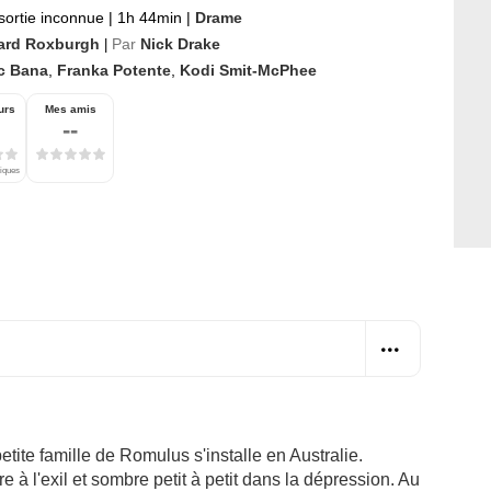
sortie inconnue
|
1h 44min
|
Drame
ard Roxburgh
Par
Nick Drake
|
ic Bana
,
Franka Potente
,
Kodi Smit-McPhee
urs
Mes amis
--
tiques
tite famille de Romulus s'installe en Australie.
e à l'exil et sombre petit à petit dans la dépression. Au