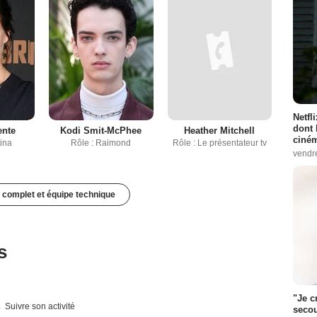
Netfl
dont 
ente
Kodi Smit-McPhee
Heather Mitchell
ciném
tina
Rôle : Raimond
Rôle : Le présentateur tv
vendr
 complet et équipe technique
s
"Je c
Suivre son activité
secou