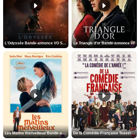
L'Odyssée Bande-annonce VO STFR
Le Triangle d'or Bande-annonce VF
Les Matins merveilleux Bande-annonce VF
De la Comédie-Française Teaser VF