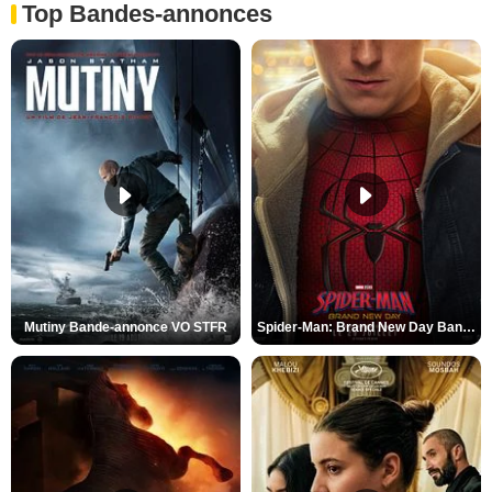
Top Bandes-annonces
Mutiny Bande-annonce VO STFR
Spider-Man: Brand New Day Bande-annonce VO STFR