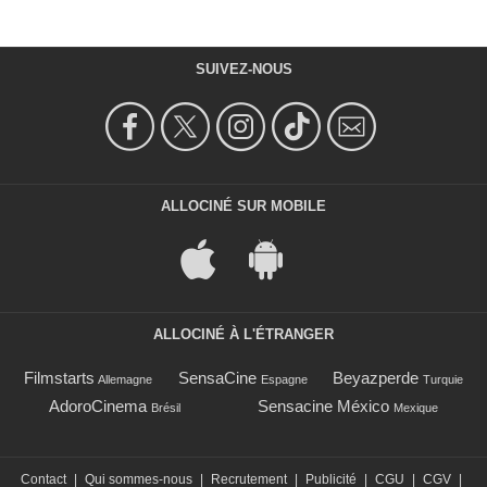
SUIVEZ-NOUS
ALLOCINÉ SUR MOBILE
ALLOCINÉ À L'ÉTRANGER
Filmstarts
SensaCine
Beyazperde
Allemagne
Espagne
Turquie
AdoroCinema
Sensacine México
Brésil
Mexique
Contact
|
Qui sommes-nous
|
Recrutement
|
Publicité
|
CGU
|
CGV
|