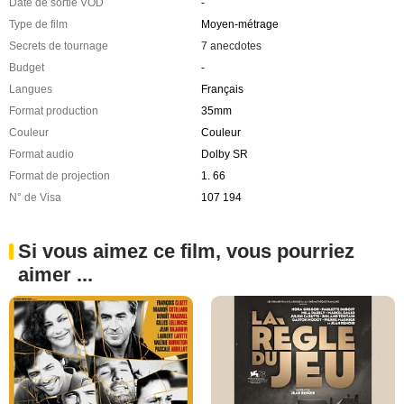
Date de sortie VOD
-
Type de film
Moyen-métrage
Secrets de tournage
7 anecdotes
Budget
-
Langues
Français
Format production
35mm
Couleur
Couleur
Format audio
Dolby SR
Format de projection
1. 66
N° de Visa
107 194
Si vous aimez ce film, vous pourriez
aimer ...