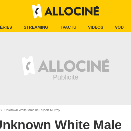
ÉRIES
STREAMING
TVACTU
VIDÉOS
VOD
Unknown White Male de Rupert Murray
Unknown White Male