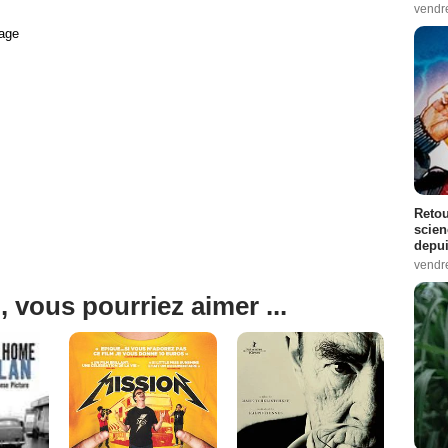
vendr
age
Retou
scien
depui
vendr
, vous pourriez aimer ...