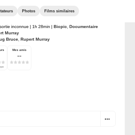
tateurs
Photos
Films similaires
sortie inconnue
|
1h 28min
|
Biopic
,
Documentaire
rt Murray
ug Bruce
,
Rupert Murray
urs
Mes amis
--
ique