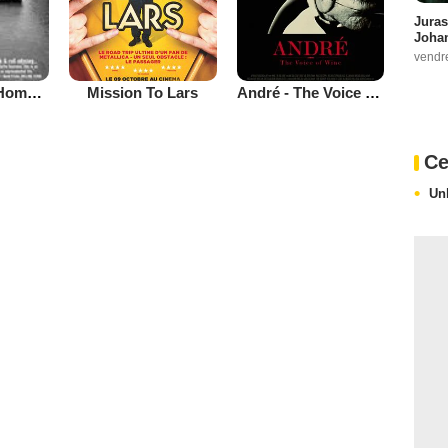
Juras
Johan
vendr
Mission To Lars
André - The Voice Of Wine
No Direction Home: Bob Dylan
Ce
Un