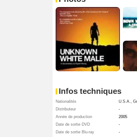
Infos techniques
Nationalités
U.S.A.
,
Gr
Distributeur
-
Année de production
2005
Date de sortie DVD
-
Date de sortie Blu-ray
-