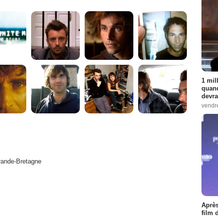
1 mil
quand
devra
vendr
ande-Bretagne
Après
film 