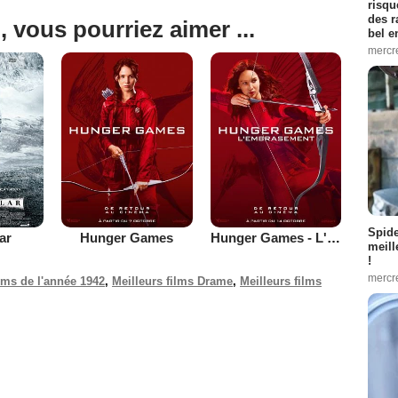
risqu
des r
, vous pourriez aimer ...
bel 
mercr
Spid
lar
Hunger Games
Hunger Games - L'embrasement
meill
!
mercr
ilms de l'année 1942
,
Meilleurs films Drame
,
Meilleurs films