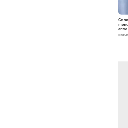
Ce so
monde
entre
mercr