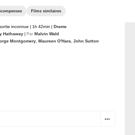
écompenses
Films similaires
sortie inconnue
|
1h 42min
|
Drame
y Hathaway
Par
Malvin Wald
|
orge Montgomery
,
Maureen O'Hara
,
John Sutton