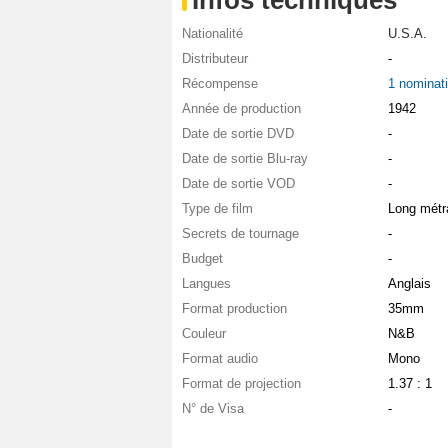
Infos techniques
Nationalité
U.S.A.
Distributeur
-
Récompense
1 nominat
Année de production
1942
Date de sortie DVD
-
Date de sortie Blu-ray
-
Date de sortie VOD
-
Type de film
Long métr
Secrets de tournage
-
Budget
-
Langues
Anglais
Format production
35mm
Couleur
N&B
Format audio
Mono
Format de projection
1.37 : 1
N° de Visa
-