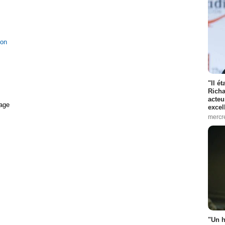
ion
"Il é
Richa
acteu
age
excel
mercr
"Un h