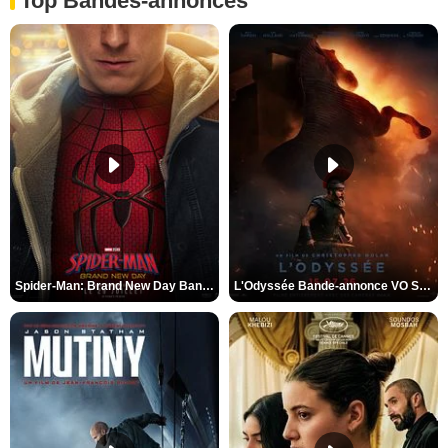
Top Bandes-annonces
Spider-Man: Brand New Day Bande-annonce VO STFR
L'Odyssée Bande-annonce VO STFR