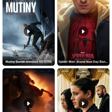
Mutiny Bande-annonce VO STFR
Spider-Man: Brand New Day Bande-annonce VO STFR