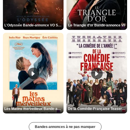
L'Odyssée Bande-annonce VO STFR
Le Triangle d'or Bande-annonce VF
Les Matins merveilleux Bande-annonce VF
De la Comédie-Française Teaser VF
Bandes-annonces à ne pas manquer