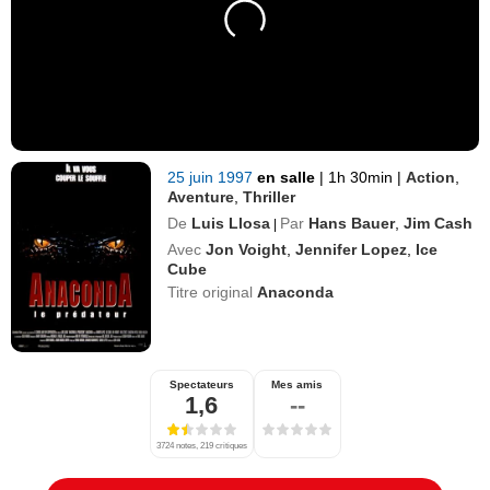
25 juin 1997
en salle
|
1h 30min
|
Action
,
Aventure
,
Thriller
De
Luis Llosa
Par
Hans Bauer
,
Jim Cash
|
Avec
Jon Voight
,
Jennifer Lopez
,
Ice
Cube
Titre original
Anaconda
Spectateurs
Mes amis
1,6
--
3724 notes, 219 critiques