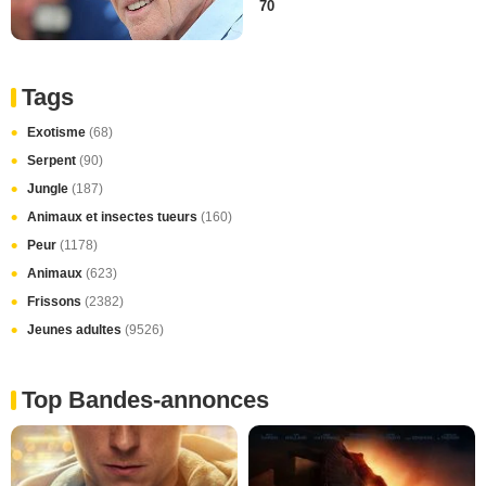
70
Tags
Exotisme
(68)
Serpent
(90)
Jungle
(187)
Animaux et insectes tueurs
(160)
Peur
(1178)
Animaux
(623)
Frissons
(2382)
Jeunes adultes
(9526)
Top Bandes-annonces