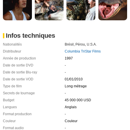
Infos techniques
Nationalités
Brésil
,
Pérou
,
U.S.A.
Distributeur
Columbia TriStar Films
Année de production
1997
Date de sortie DVD
-
Date de sortie Blu-ray
-
Date de sortie VOD
01/01/2010
Type de film
Long métrage
Secrets de tournage
-
Budget
45 000 000 USD
Langues
Anglais
Format production
-
Couleur
Couleur
Format audio
-