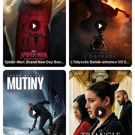
Spider-Man: Brand New Day Bande-annonce VO STFR
L'Odyssée Bande-annonce VO STFR