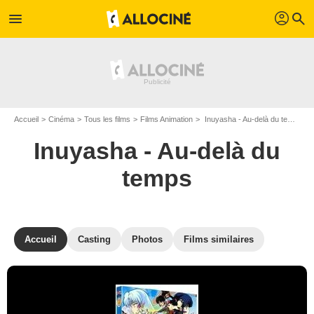
profil
menu
search
Accueil
Cinéma
Tous les films
Films Animation
Inuyasha - Au-delà du temps de Toshiya Shinohara
Inuyasha - Au-delà du
temps
Accueil
Casting
Photos
Films similaires