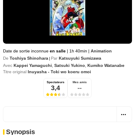
Date de sortie inconnue
en salle
|
1h 40min
|
Animation
De
Toshiya Shinohara
Par
Katsuyuki Sumizawa
|
Avec
Kappei Yamaguchi
,
Satsuki Yukino
,
Kumiko Watanabe
Titre original
Inuyasha - Toki wo koeru omoi
Spectateurs
Mes amis
3,4
--
Synopsis