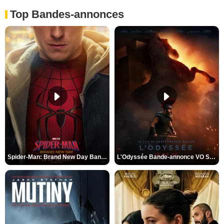
Top Bandes-annonces
Spider-Man: Brand New Day Bande-annonce VO STFR
L'Odyssée Bande-annonce VO STFR