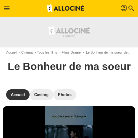
profil
menu
search
Accueil
Cinéma
Tous les films
Films Drame
Le Bonheur de ma soeur de Angela Schanelec
Le Bonheur de ma soeur
Accueil
Casting
Photos