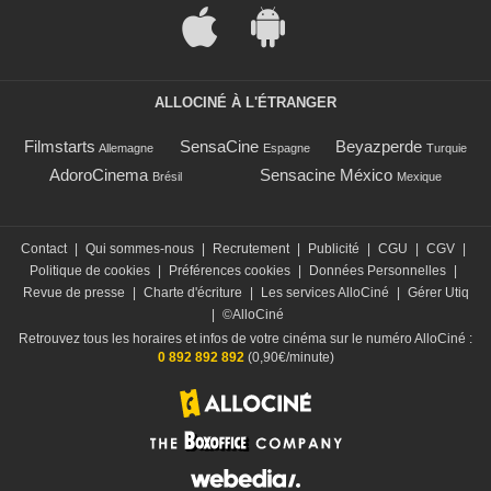
ALLOCINÉ À L'ÉTRANGER
Filmstarts
SensaCine
Beyazperde
Allemagne
Espagne
Turquie
AdoroCinema
Sensacine México
Brésil
Mexique
Contact
|
Qui sommes-nous
|
Recrutement
|
Publicité
|
CGU
|
CGV
|
Politique de cookies
|
Préférences cookies
|
Données Personnelles
|
Revue de presse
|
Charte d'écriture
|
Les services AlloCiné
|
Gérer Utiq
|
©AlloCiné
Retrouvez tous les horaires et infos de votre cinéma sur le numéro AlloCiné :
0 892 892 892
(0,90€/minute)