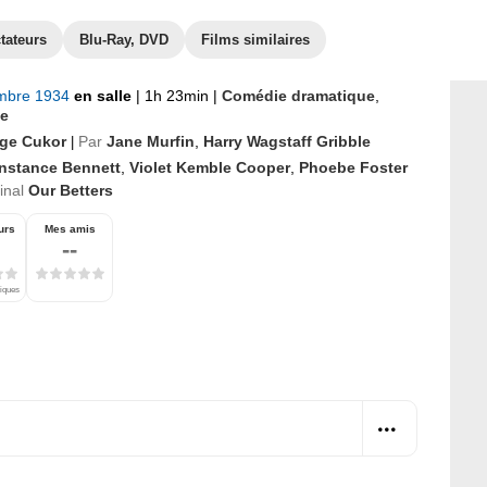
tateurs
Blu-Ray, DVD
Films similaires
mbre 1934
en salle
|
1h 23min
|
Comédie dramatique
,
e
ge Cukor
Par
Jane Murfin
,
Harry Wagstaff Gribble
|
nstance Bennett
,
Violet Kemble Cooper
,
Phoebe Foster
ginal
Our Betters
urs
Mes amis
--
tiques