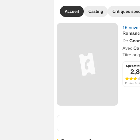
Accueil
Casting
Critiques spec
16 nove
Romanc
De
Geor
Avec
Co
Titre ori
Spectate
2,8
10 notes, 3 cri