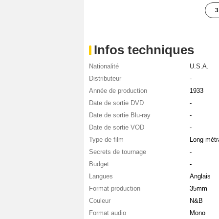
3
Infos techniques
Nationalité
U.S.A.
Distributeur
-
Année de production
1933
Date de sortie DVD
-
Date de sortie Blu-ray
-
Date de sortie VOD
-
Type de film
Long métr
Secrets de tournage
-
Budget
-
Langues
Anglais
Format production
35mm
Couleur
N&B
Format audio
Mono