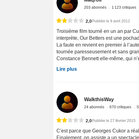
203 abonnés
1 123 critiques
2,0
Publiée le 9 avril 2012
Troisième film tourné en un an par 
interprète, Our Betters est une poch
La faute en revient en premier à l’aut
tournée paresseusement et sans grand
Constance Bennett elle-même, qui n’est 
Lire plus
WalkthisWay
24 abonnés
670 critiques
S
2,0
Publiée le 27 février 2015
C'est parce que Georges Cukor a réalis
Finalement, on assiste a un spectacle 