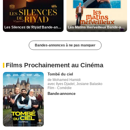
Les Silences de Riyad Bande-annonce VO STFR
Les Matins merveilleux Bande-annonce VF
Bandes-annonces à ne pas manquer
Films Prochainement au Cinéma
Tombé du ciel
de Mohamed Hamidi
avec Ilyes Djadel, Josiane Balasko
Film - Comédie
Bande-annonce