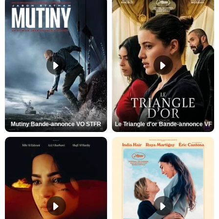
Mutiny Bande-annonce VO STFR
Le Triangle d'or Bande-annonce VF