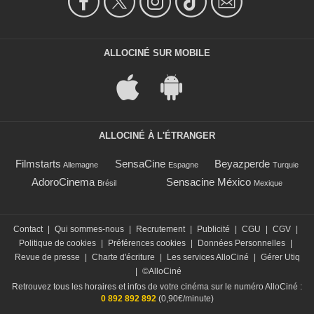
ALLOCINÉ SUR MOBILE
ALLOCINÉ À L'ÉTRANGER
Filmstarts
SensaCine
Beyazperde
Allemagne
Espagne
Turquie
AdoroCinema
Sensacine México
Brésil
Mexique
Contact
|
Qui sommes-nous
|
Recrutement
|
Publicité
|
CGU
|
CGV
|
Politique de cookies
|
Préférences cookies
|
Données Personnelles
|
Revue de presse
|
Charte d'écriture
|
Les services AlloCiné
|
Gérer Utiq
|
©AlloCiné
Retrouvez tous les horaires et infos de votre cinéma sur le numéro AlloCiné :
0 892 892 892
(0,90€/minute)